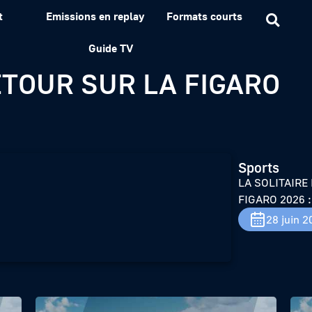
t
Emissions en replay
Formats courts
 FIGARO PAPREC – A SO
Guide TV
RETOUR SUR LA FIGARO
Sports
LA SOLITAIRE
FIGARO 2026 
28 juin 2