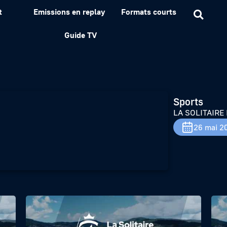
t
Emissions en replay
Formats courts
 FIGARO 2026 : résumé d
Guide TV
Sports
LA SOLITAIRE 
26 mai 2