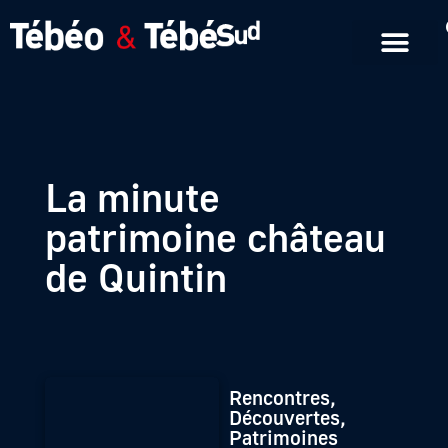
Emissions en replay
Formats courts
La minute
patrimoine château
de Quintin
Rencontres,
Découvertes,
Patrimoines