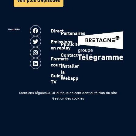
Voir plus d'épisodes
Direct
Partenaires
Emissions
Publicité
en replay
Contact
Formats
courts
Installer
la
Guide
Webapp
TV
Mentions légales
CGU
Politique de confidentialité
Plan du site
Gestion des cookies