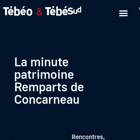
Emissions en replay
Formats courts
La minute
patrimoine
Remparts de
Concarneau
Rencontres,