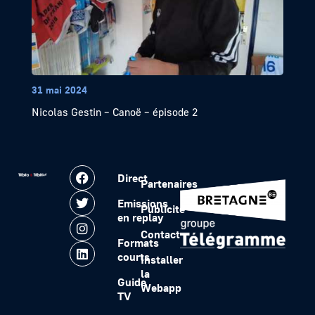
31 mai 2024
Nicolas Gestin – Canoë – épisode 2
Direct
Partenaires
Emissions
Publicité
en replay
Contact
Formats
courts
Installer
la
Guide
Webapp
TV