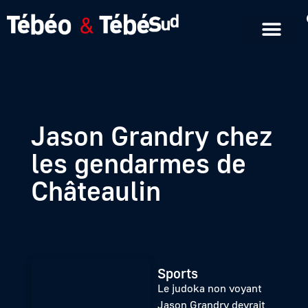
Emissions en replay
Formats courts
Jason Grandry chez
les gendarmes de
Châteaulin
Sports
Le judoka non voyant
Jason Grandry devrait