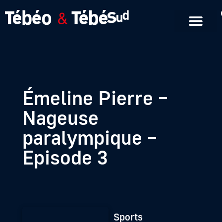
Emissions en replay
Formats courts
Émeline Pierre –
Nageuse
paralympique –
Episode 3
Sports