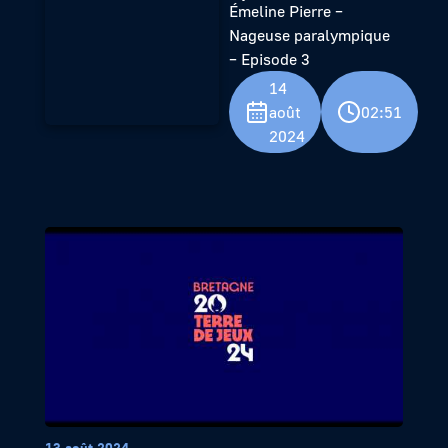
Émeline Pierre –
Nageuse paralympique
– Episode 3
14
août
02:51
2024
13 août 2024