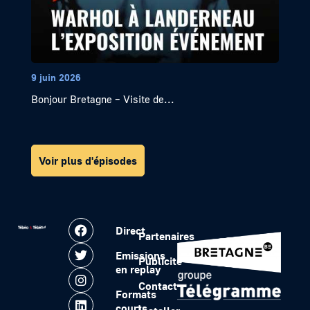
9 juin 2026
Bonjour Bretagne – Visite de...
Voir plus d'épisodes
Direct
Partenaires
Emissions
Publicité
en replay
Contact
Formats
courts