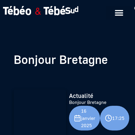
Emissions en replay
Formats courts
Bonjour Bretagne
Actualité
Bonjour Bretagne
16
janvier
17:25
2025