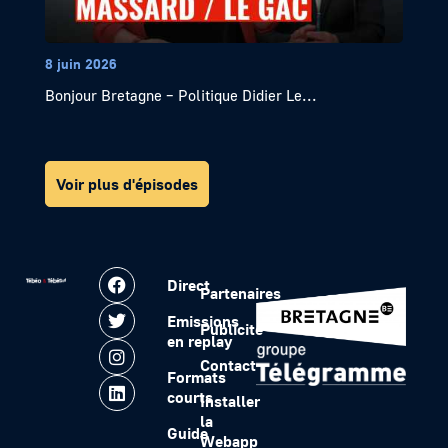
8 juin 2026
Bonjour Bretagne – Politique Didier Le...
Voir plus d'épisodes
Direct
Partenaires
Emissions
Publicité
en replay
Contact
Formats
courts
Installer
la
Guide
Webapp