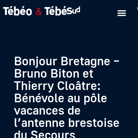
Emissions en replay
Formats courts
Bonjour Bretagne –
Bruno Biton et
Thierry Cloâtre:
Bénévole au pôle
vacances de
l’antenne brestoise
du Secours