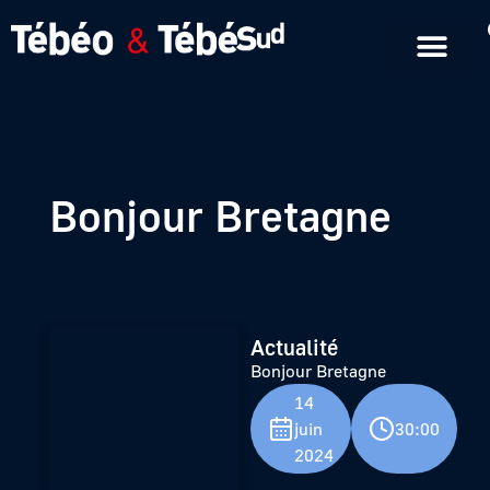
Emissions en replay
Formats courts
Bonjour Bretagne
Actualité
Bonjour Bretagne
14
juin
30:00
2024