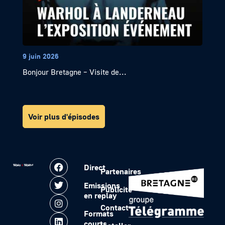
9 juin 2026
Bonjour Bretagne – Visite de...
Voir plus d'épisodes
Direct
Partenaires
Emissions
Publicité
en replay
Contact
Formats
courts