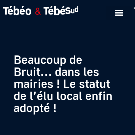
Emissions en replay
Formats courts
Beaucoup de
Bruit… dans les
mairies ! Le statut
de l’élu local enfin
adopté !