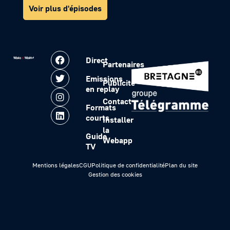
Voir plus d'épisodes
Direct
Partenaires
Emissions
Publicité
en replay
Contact
Formats
courts
Installer
la
Guide
Webapp
TV
Mentions légales
CGU
Politique de confidentialité
Plan du site
Gestion des cookies