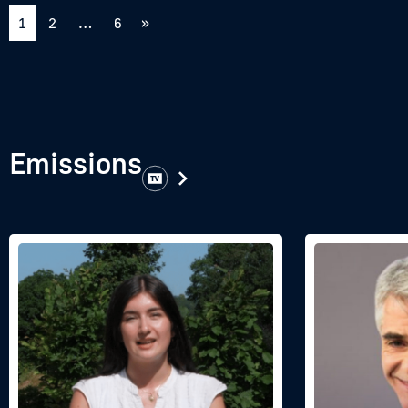
1
2
…
6
»
Emissions