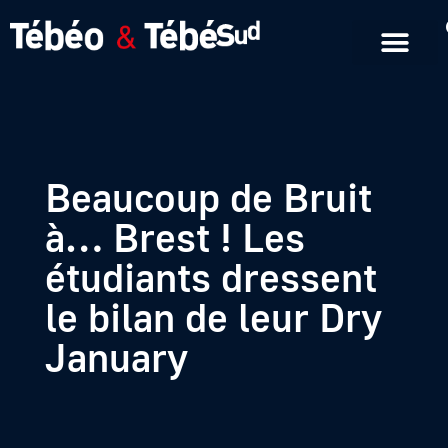
Emissions en replay
Formats courts
Beaucoup de Bruit
à… Brest ! Les
étudiants dressent
le bilan de leur Dry
January