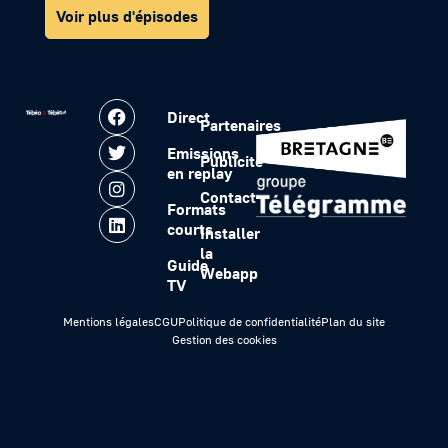
Voir plus d'épisodes
Direct
Partenaires
Emissions
Publicité
en replay
Contact
Formats
courts
Installer
la
Guide
Webapp
TV
Mentions légales
CGU
Politique de confidentialité
Plan du site
Gestion des cookies