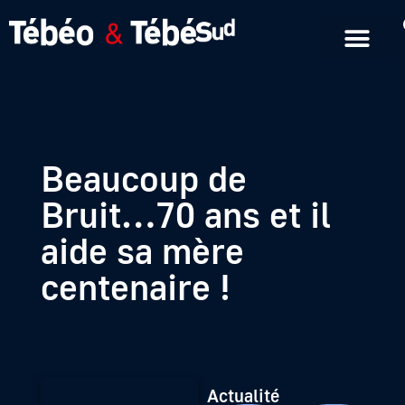
Emissions en replay
Formats courts
Beaucoup de
Bruit…70 ans et il
aide sa mère
centenaire !
Actualité