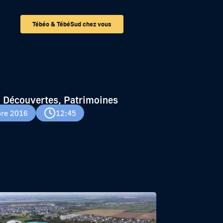
Tébéo & TébéSud chez vous
 Découvertes, Patrimoines
re 2016
12:45