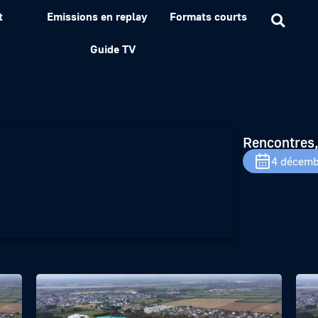
t
Emissions en replay
Formats courts
 – Décembre 2016
Guide TV
Rencontres,
4 décemb