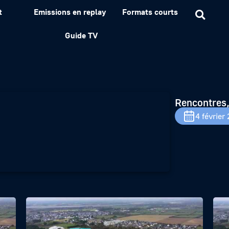
t
Emissions en replay
Formats courts
– Février 2022
Guide TV
Rencontres,
4 février