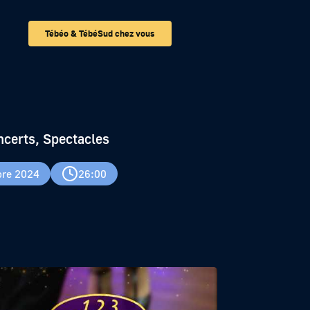
Tébéo & TébéSud chez vous
ncerts, Spectacles
re 2024
26:00