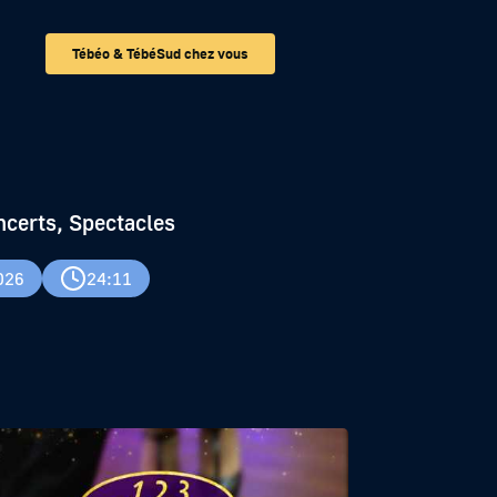
Tébéo & TébéSud chez vous
ncerts, Spectacles
026
24:11