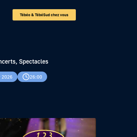
Tébéo & TébéSud chez vous
ncerts, Spectacles
r 2026
26:00