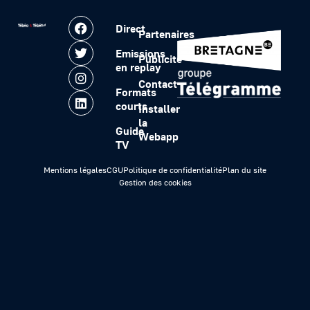
Direct
Partenaires
Emissions
Publicité
en replay
Contact
Formats
courts
Installer
la
Guide
Webapp
TV
Mentions légales
CGU
Politique de confidentialité
Plan du site
Gestion des cookies