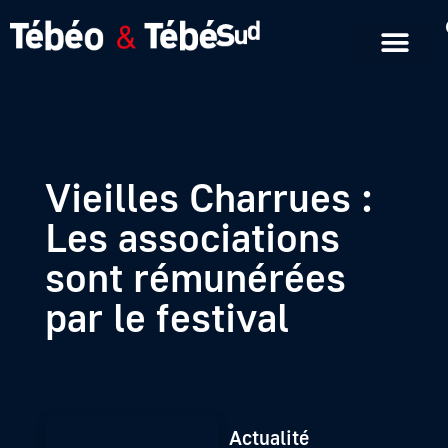
Emissions en replay
Formats courts
Vieilles Charrues :
Les associations
sont rémunérées
par le festival
Actualité