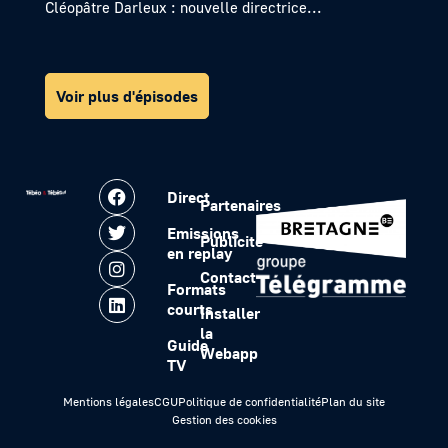
Cléopâtre Darleux : nouvelle directrice...
Voir plus d'épisodes
Direct
Partenaires
Emissions
Publicité
en replay
Contact
Formats
courts
Installer
la
Guide
Webapp
TV
Mentions légales
CGU
Politique de confidentialité
Plan du site
Gestion des cookies