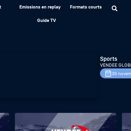
t
Emissions en replay
Formats courts
Résumé de la semaine #
Guide TV
Sports
VENDEE GLOBE 
30 novem