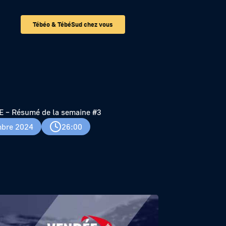
Tébéo & TébéSud chez vous
3
– Résumé de la semaine #3
bre 2024
26:00