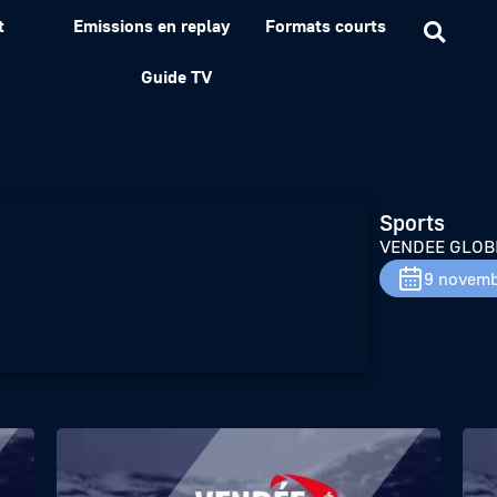
t
Emissions en replay
Formats courts
 J-1
Guide TV
Sports
VENDEE GLOBE 
9 novemb