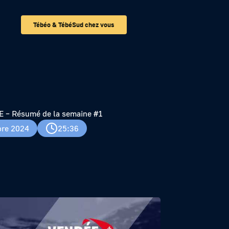
Tébéo & TébéSud chez vous
– Résumé de la semaine #1
re 2024
25:36