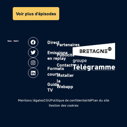
Voir plus d'épisodes
Direct
Partenaires
Emissions
Publicité
en replay
Contact
Formats
courts
Installer
la
Guide
Webapp
TV
Mentions légales
CGU
Politique de confidentialité
Plan du site
Gestion des cookies