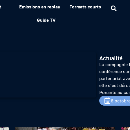
t
Emissions en replay
Formats courts
solite sur un navire de l
Guide TV
Actualité
La compagnie M
conférence sur 
partenariat ave
elle s’est dérou
Ponants au con
6 octobr