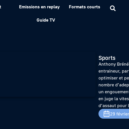
t
Emissions en replay
Formats courts
 de bonnes bases
Guide TV
Sports
Anthony Brénéol
entraineur, par
optimiser et pe
nombre d’adept
un engouement 
en juge la vite
d’assaut pour 
29 févrie