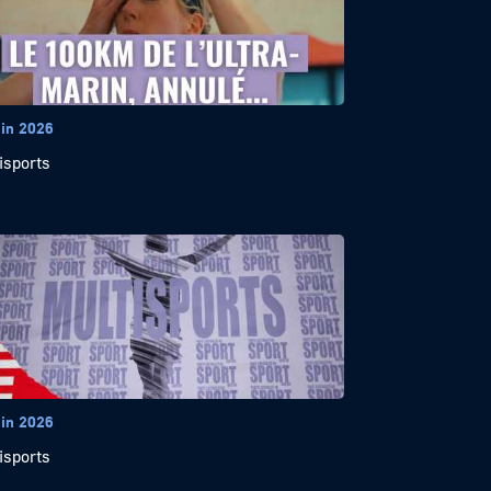
uin 2026
isports
uin 2026
isports