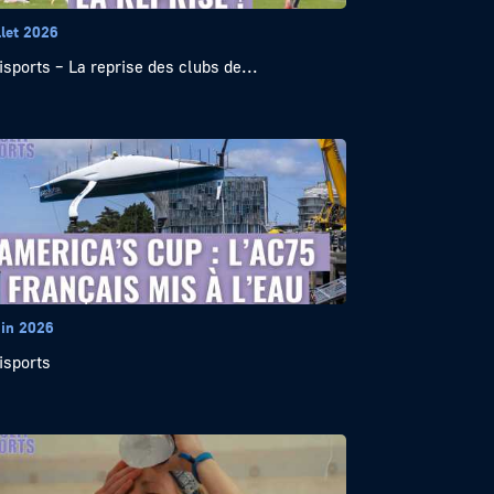
llet 2026
isports – La reprise des clubs de...
uin 2026
isports