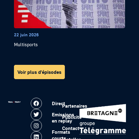
22 juin 2026
Multisports
Voir plus d'épisodes
Direct
Partenaires
Emissions
Publicité
en replay
Contact
Formats
courts