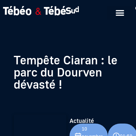
Emissions en replay
Formats courts
Tempête Ciaran : le
parc du Dourven
dévasté !
Actualité
10