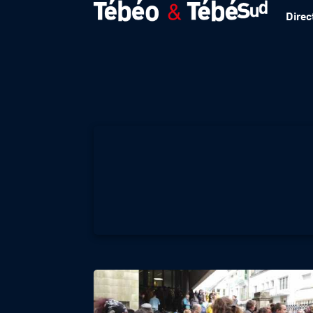
Direc
T DANS L’ACTU