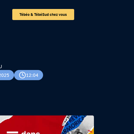
Tébéo & TébéSud chez vous
U
2025
12:04