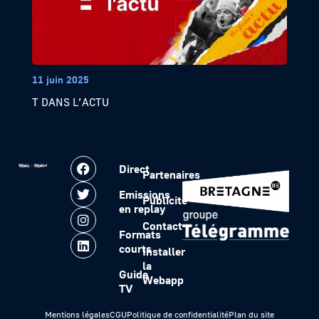
11 juin 2025
T DANS L’ACTU
Direct
Partenaires
Emissions
Publicité
en replay
Contact
Formats
courts
Installer
la
Guide
Webapp
TV
Mentions légales
CGU
Politique de confidentialité
Plan du site