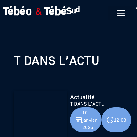
Emissions en replay
Formats courts
T DANS L’ACTU
Actualité
T DANS L’ACTU
10
janvier
12:08
2025