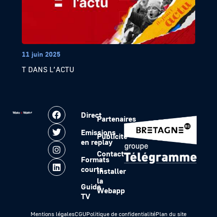
11 juin 2025
T DANS L’ACTU
Direct
Partenaires
Emissions
Publicité
en replay
Contact
Formats
courts
Installer
la
Guide
Webapp
TV
Mentions légales
CGU
Politique de confidentialité
Plan du site