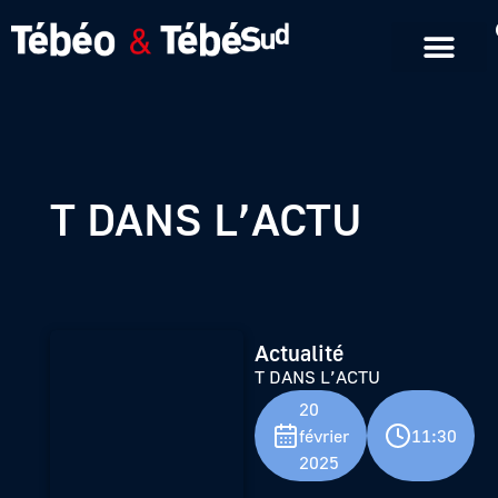
Emissions en replay
Formats courts
T DANS L’ACTU
Actualité
T DANS L’ACTU
20
février
11:30
2025