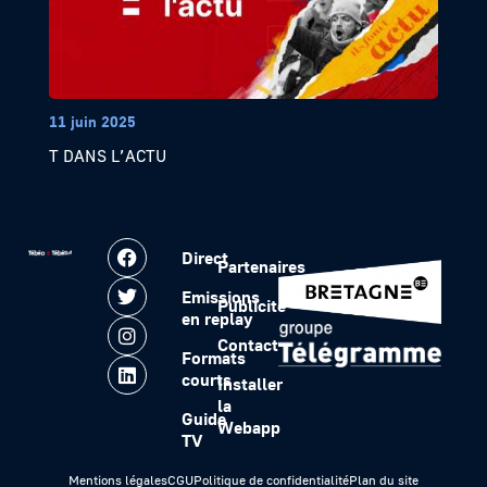
11 juin 2025
T DANS L’ACTU
Direct
Partenaires
Emissions
Publicité
en replay
Contact
Formats
courts
Installer
la
Guide
Webapp
TV
Mentions légales
CGU
Politique de confidentialité
Plan du site