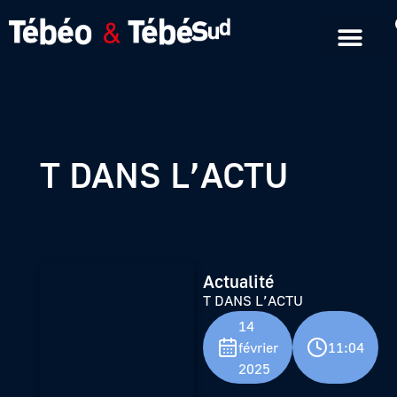
Emissions en replay
Formats courts
T DANS L’ACTU
Actualité
T DANS L’ACTU
14
février
11:04
2025