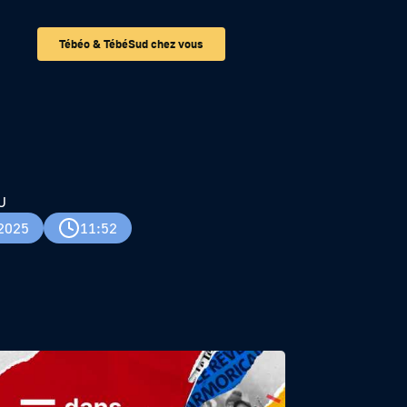
Tébéo & TébéSud chez vous
U
 2025
11:52