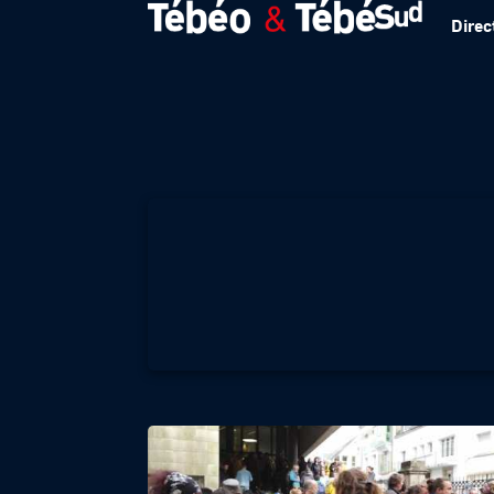
Direc
T DANS L’ACTU