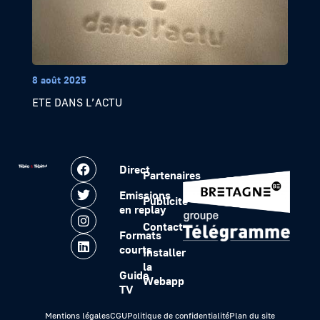
8 août 2025
ETE DANS L’ACTU
Direct
Partenaires
Emissions
Publicité
en replay
Contact
Formats
courts
Installer
la
Guide
Webapp
TV
Mentions légales
CGU
Politique de confidentialité
Plan du site