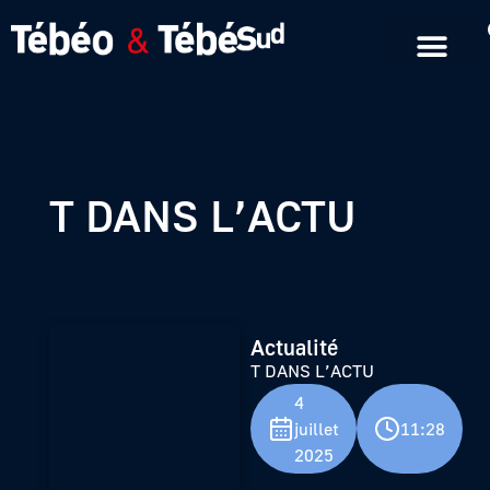
Emissions en replay
Formats courts
T DANS L’ACTU
Actualité
T DANS L’ACTU
4
juillet
11:28
2025