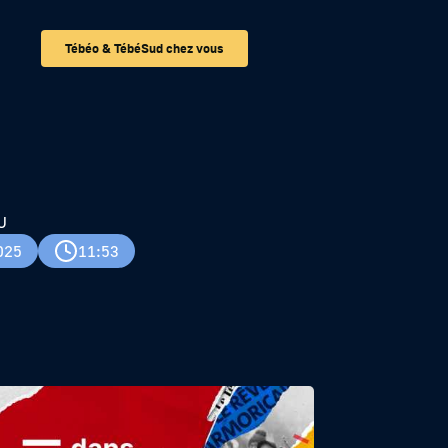
Tébéo & TébéSud chez vous
U
025
11:53