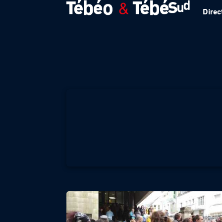
Direc
T DANS L’ACTU