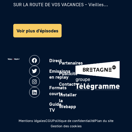
SUR LA ROUTE DE VOS VACANCES – Vieilles...
Voir plus d'épisodes
Direct
Partenaires
Emissions
Publicité
en replay
Contact
Formats
courts
Installer
la
Guide
Webapp
TV
Mentions légales
CGU
Politique de confidentialité
Plan du site
Gestion des cookies