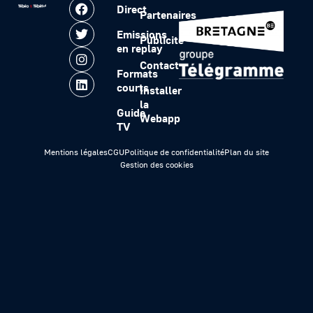
Direct
Partenaires
Emissions
Publicité
en replay
Contact
Formats
courts
Installer
la
Guide
Webapp
TV
Mentions légales
CGU
Politique de confidentialité
Plan du site
Gestion des cookies