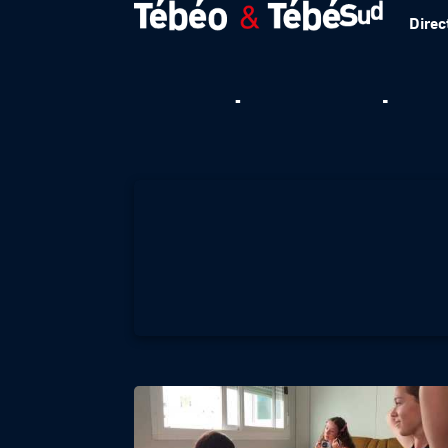
Direc
Sémaphore : quel 