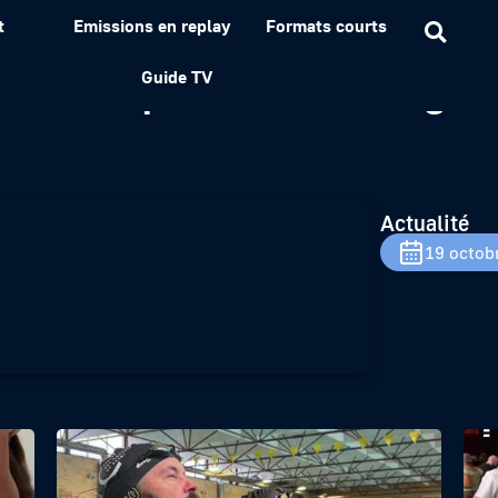
t
Emissions en replay
Formats courts
est le quotidien d’un gue
Guide TV
Actualité
19 octob