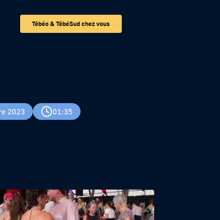
Tébéo & TébéSud chez vous
tteur ?
re 2023
01:35