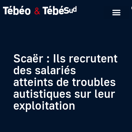
Emissions en replay
Formats courts
Scaër : Ils recrutent
des salariés
atteints de troubles
autistiques sur leur
exploitation