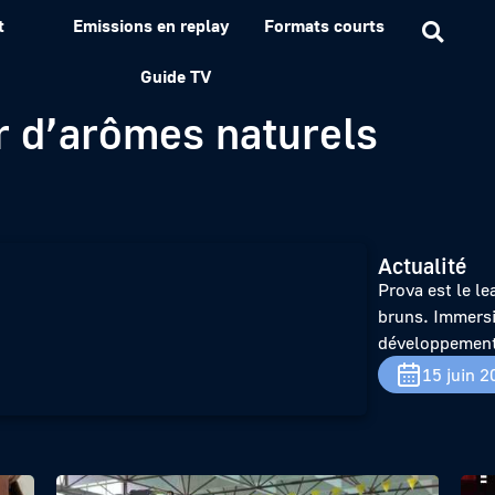
t
Emissions en replay
Formats courts
ion au cœur du centre de
Guide TV
r d’arômes naturels
Actualité
Prova est le l
bruns. Immersi
développement
15 juin 2