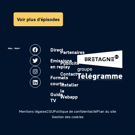
Voir plus d'épisodes
Direct
Partenaires
Emissions
Publicité
en replay
Contact
Formats
courts
Installer
la
Guide
Webapp
TV
Mentions légales
CGU
Politique de confidentialité
Plan du site
Gestion des cookies