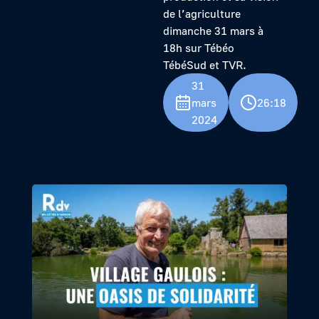
de l’agriculture
dimanche 31 mars à
18h sur Tébéo
TébéSud et TVR.
31
mars
26:18
2024