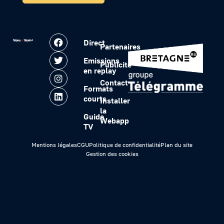
Direct
Partenaires
Emissions
Publicité
en replay
Contact
Formats
courts
Installer
la
Guide
Webapp
TV
Mentions légales
CGU
Politique de confidentialité
Plan du site
Gestion des cookies