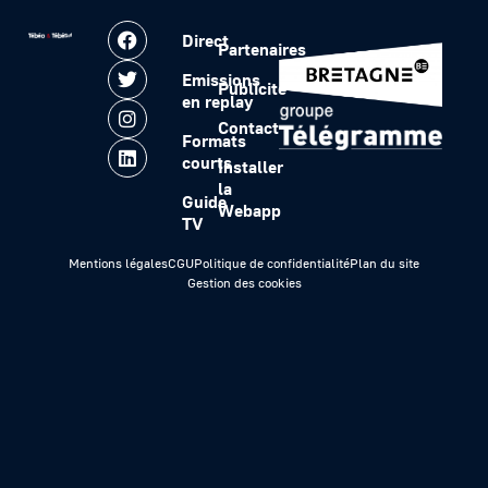
Direct
Partenaires
Emissions
Publicité
en replay
Contact
Formats
courts
Installer
la
Guide
Webapp
TV
Mentions légales
CGU
Politique de confidentialité
Plan du site
Gestion des cookies