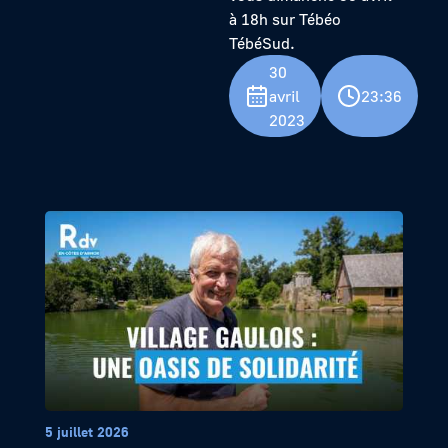
à 18h sur Tébéo
TébéSud.
30
avril
23:36
2023
5 juillet 2026