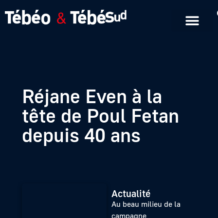
Emissions en replay
Formats courts
Réjane Even à la
tête de Poul Fetan
depuis 40 ans
Actualité
Au beau milieu de la
campagne