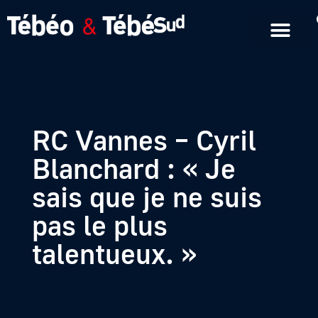
Emissions en replay
Formats courts
RC Vannes – Cyril
Blanchard : « Je
sais que je ne suis
pas le plus
talentueux. »