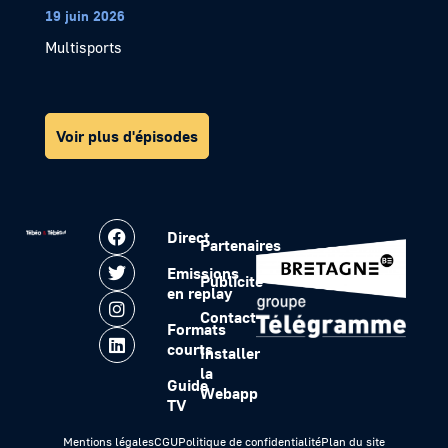
19 juin 2026
Multisports
Voir plus d'épisodes
Direct
Partenaires
Emissions
Publicité
en replay
Contact
Formats
courts
Installer
la
Guide
Webapp
TV
Mentions légales
CGU
Politique de confidentialité
Plan du site