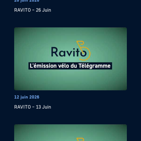
RAVITO – 26 Juin
12 juin 2026
RAVITO – 13 Juin