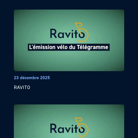
23 décembre 2025
RAVITO