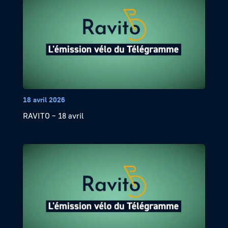
18 avril 2026
RAVITO – 18 avril