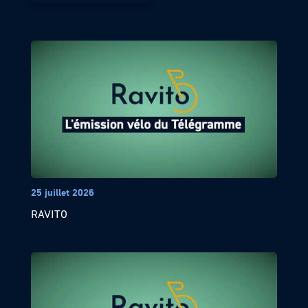
25 juillet 2026
RAVITO