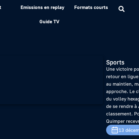
t
Emissions en replay
Formats courts
9 : la méthode Coué
Guide TV
Sports
Une victoire p
retour en ligue
au maintien, m
approche. Le cl
du volley hexag
de se rendre à 
classement. Po
Quimper recevr
13 décem