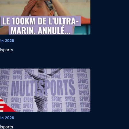
uin 2026
isports
uin 2026
isports