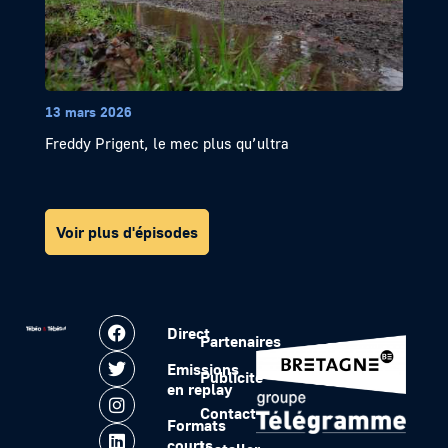
13 mars 2026
Freddy Prigent, le mec plus qu’ultra
Voir plus d'épisodes
Direct
Partenaires
Emissions
Publicité
en replay
Contact
Formats
courts