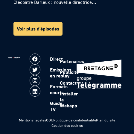
Cléopâtre Darleux : nouvelle directrice...
Voir plus d'épisodes
Direct
Partenaires
Emissions
Publicité
en replay
Contact
Formats
courts
Installer
la
Guide
Webapp
TV
Mentions légales
CGU
Politique de confidentialité
Plan du site
Gestion des cookies