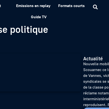
t
Emissions en replay
Formats courts
ec : le collectif des vic
Guide TV
se politique
Actualité
Nouvelle mobili
Scouarnec ce l
de Vannes, vic
syndicales se 
de la classe pol
réclame notam
interministérie
reproduisent. 