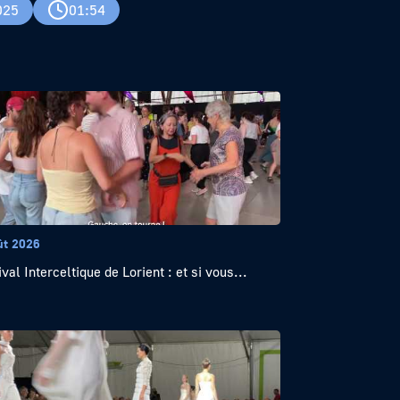
025
01:54
ût 2026
val Interceltique de Lorient : et si vous...