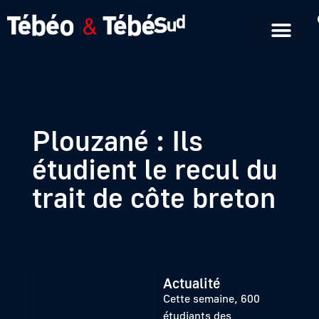
Emissions en replay
Formats courts
Plouzané : Ils
étudient le recul du
trait de côte breton
Actualité
Cette semaine, 600
étudiants des